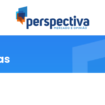
erspectiva
quisas Mercadológica, de Opinião e Eleitoral
as