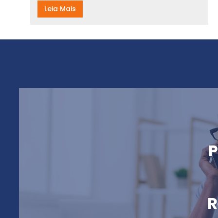
Leia Mais
P
R