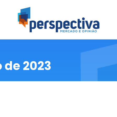
erspectiva
quisas Mercadológica, de Opinião e Eleitoral
 de 2023