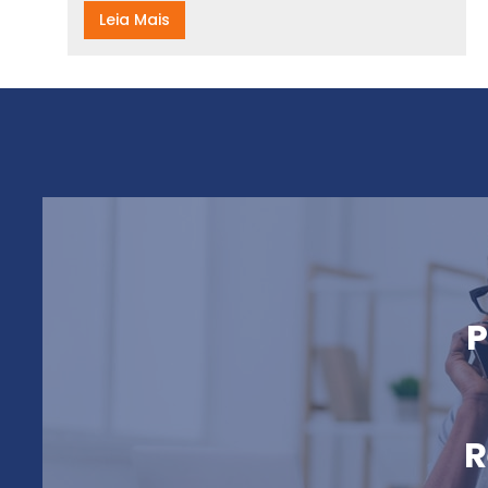
Leia Mais
P
R