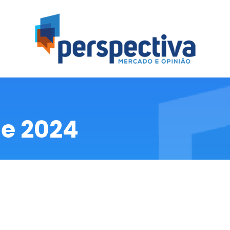
erspectiva
quisas Mercadológica, de Opinião e Eleitoral
de 2024