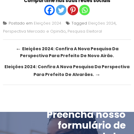
Compartilhe nas suas redes sociais
Postado em
Eleições 2024
Tagged
Eleições 2024
,
Perspectiva Mercado e Opinião
,
Pesquisa Eleitoral
Post
←
Eleições 2024: Confira A Nova Pesquisa Da
Perspectiva Para Prefeito De Novo Airão.
navigation
Eleições 2024: Confira A Nova Pesquisa Da Perspectiva
→
Para Prefeito De Alvarães.
Preencha nosso
formulário de