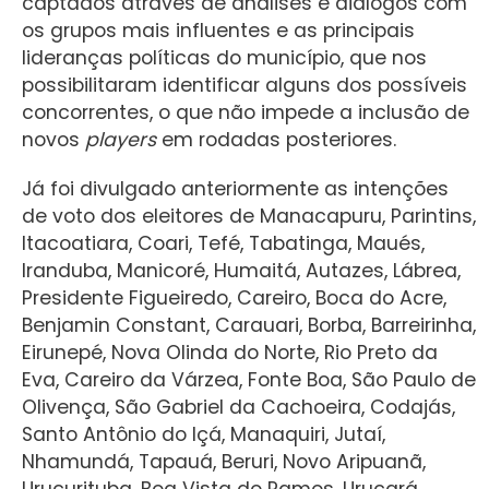
captados através de análises e diálogos com
os grupos mais influentes e as principais
lideranças políticas do município, que nos
possibilitaram identificar alguns dos possíveis
concorrentes, o que não impede a inclusão de
novos
players
em rodadas posteriores.
Já foi divulgado anteriormente as intenções
de voto dos eleitores de Manacapuru, Parintins,
Itacoatiara, Coari, Tefé, Tabatinga, Maués,
Iranduba, Manicoré, Humaitá, Autazes, Lábrea,
Presidente Figueiredo, Careiro, Boca do Acre,
Benjamin Constant, Carauari, Borba, Barreirinha,
Eirunepé, Nova Olinda do Norte, Rio Preto da
Eva, Careiro da Várzea, Fonte Boa, São Paulo de
Olivença, São Gabriel da Cachoeira, Codajás,
Santo Antônio do Içá, Manaquiri, Jutaí,
Nhamundá, Tapauá, Beruri, Novo Aripuanã,