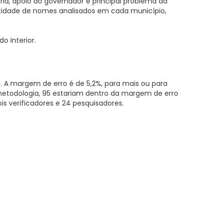
ia, apoio do governador e principal problema da
ntidade de nomes analisados em cada município,
 interior.
). A margem de erro é de 5,2%, para mais ou para
 metodologia, 95 estariam dentro da margem de erro
ois verificadores e 24 pesquisadores.