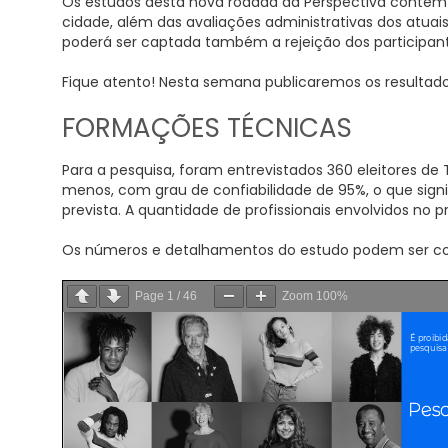
Os estudos desta nova rodada da Perspectiva contêm a
cidade, além das avaliações administrativas dos atua
poderá ser captada também a rejeição dos participant
Fique atento! Nesta semana publicaremos os resultado
FORMAÇÕES TÉCNICAS
Para a pesquisa, foram entrevistados 360 eleitores de
menos, com grau de confiabilidade de 95%, o que sign
prevista. A quantidade de profissionais envolvidos no p
Os números e detalhamentos do estudo podem ser conf
Page
1
/
46
Zoom
100%