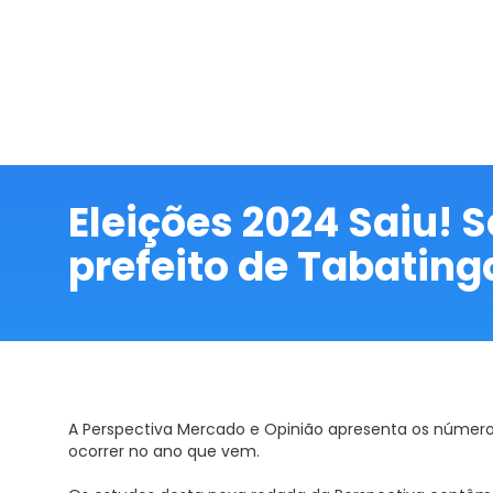
Skip
to
content
P
Pes
Eleições 2024 Saiu!
prefeito de Tabating
A Perspectiva Mercado e Opinião apresenta os números
ocorrer no ano que vem.