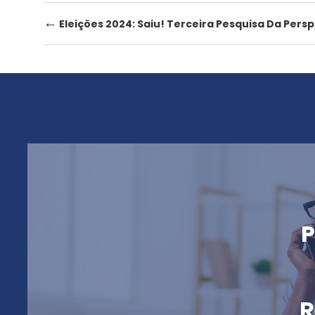
Post
←
Eleições 2024: Saiu! Terceira Pesquisa Da Persp
navigation
P
R